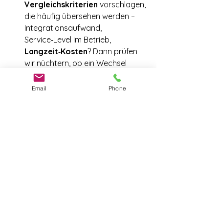
Vergleichskriterien
 vorschlagen, 
die häufig übersehen werden – 
Integrationsaufwand, 
Service‑Level im Betrieb, 
Langzeit‑Kosten
? Dann prüfen 
wir nüchtern, ob ein Wechsel 
überhaupt Sinn macht.“
Mindset: Einwand = 
Email
Phone
Vertrauensangebot
       Große Vertriebsstudien und 
Praxisguides zeigen: Einwände sind 
normal, erwartbar   
       und eine Chance, Glaubwürdigkeit 
zu festigen – 
ohne
 Druck. Wer aktiv 
vorwegnimmt 
       und ehrlich adressiert, stärkt 
Beziehung und Differenzierung.