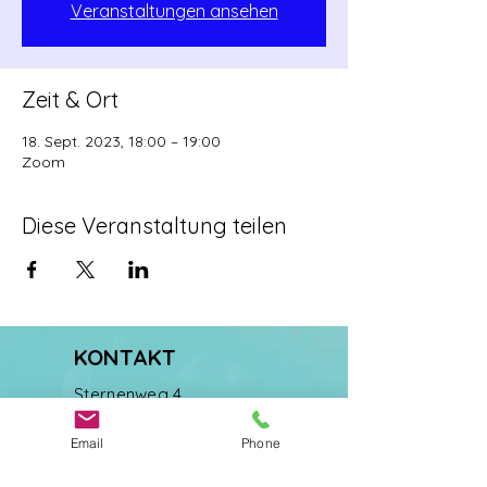
Veranstaltungen ansehen
Zeit & Ort
18. Sept. 2023, 18:00 – 19:00
Zoom
Diese Veranstaltung teilen
KONTAKT
Sternenweg 4
87484 Nesselwang
Email
Phone
Deutschland
​​Tel.:
+49 160 7222 006