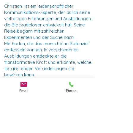
Christian ist ein leidenschaftlicher
Kommunikations-Experte, der durch seine
vielfältigen Erfahrungen und Ausbildungen
die Blockadelöser entwickelt hat. Seine
Reise begann mit zahlreichen
Experimenten und der Suche nach
Methoden, die das menschliche Potenzial
entfesseln können. In verschiedenen
Ausbildungen entdeckte er die
transformative Kraft und erkannte, welche
tiefgreifenden Veränderungen sie
bewirken kann.
Christian hat unzähligen Menschen,
Email
Phone
insbesondere Verkäufern, geholfen, ihre
inneren Blockaden zu überwinden und ihre
Verkaufsfähigkeiten zu optimieren. Seine
Techniken haben nicht nur im beruflichen
Umfeld, sondern auch im Sport
beeindruckende Ergebnisse erzielt. So hat
er die Audios genutzt, um sich auf