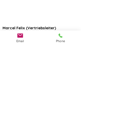
Marcel Felix (Vertriebsleiter)
Wir arbeiten jetzt schon seit 5 Jahren
zusammen, online und vor Ort. Bucht den
Email
Phone
Christian, er macht das wirklich sehr
hervorragend.
Ich freue mich, dass wir auch weiterhin
an einem Strang ziehen.